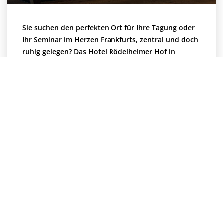
Sie suchen den perfekten Ort für Ihre Tagung oder
Ihr Seminar im Herzen Frankfurts, zentral und doch
ruhig gelegen? Das Hotel Rödelheimer Hof in
Frankfurt am Main empfiehlt sich als Ihr
Organisationspartner.
Der Konferenzraum ist abteilbar und bietet für max.
20 Teilnehmer ausreichend Platz.
Doppelzimmer