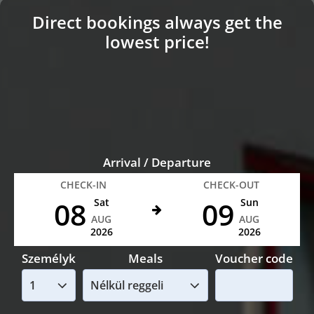
Direct bookings always get the
lowest price!
Arrival / Departure
CHECK-IN
CHECK-OUT
08
09
Sat
Sun
AUG
AUG
2026
2026
Személyk
Meals
Voucher code