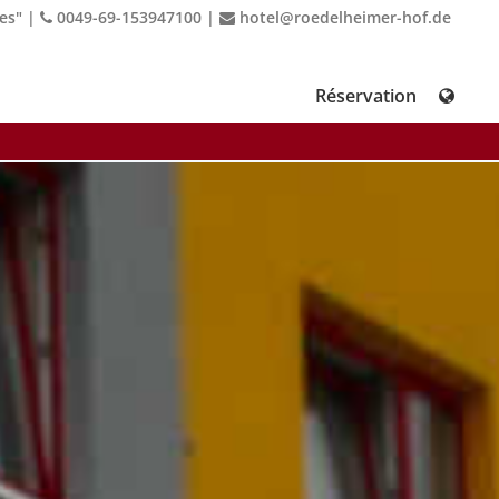
es"
|
0049-69-153947100
|
hotel@roedelheimer-hof.de
Réservation