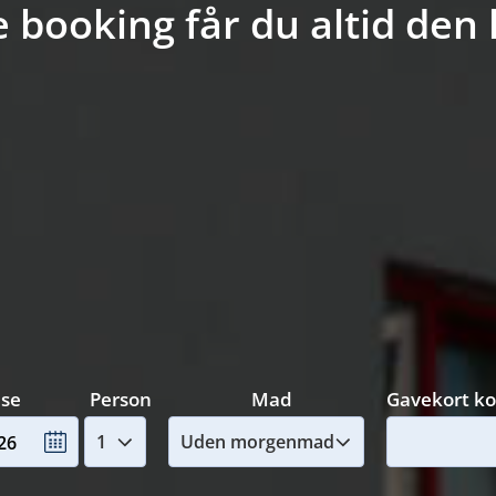
 booking får du altid den l
jse
Person
Mad
Gavekort k
26