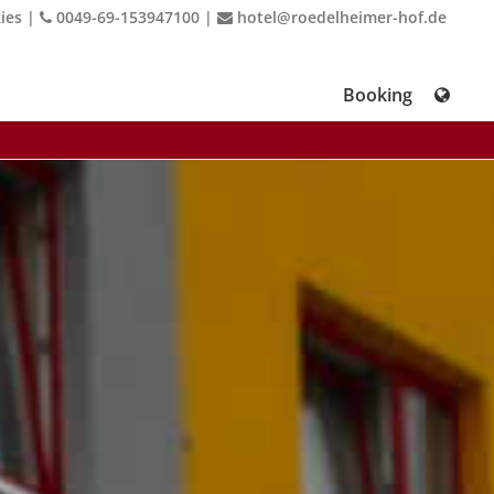
ies
|
0049-69-153947100
|
hotel@roedelheimer-hof.de
Booking