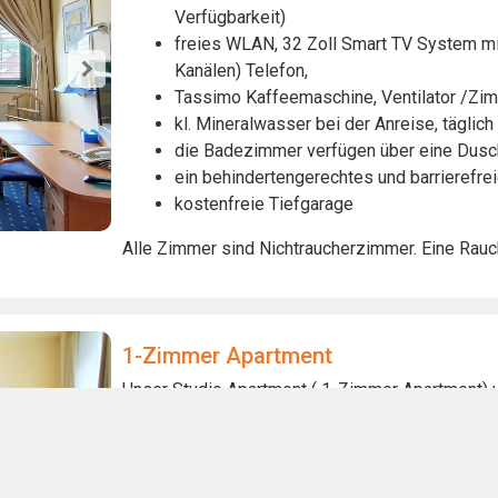
Verfügbarkeit)
freies WLAN, 32 Zoll Smart TV System mit
Kanälen) Telefon,
Tassimo Kaffeemaschine, Ventilator /Zim
kl. Mineralwasser bei der Anreise, tägli
die Badezimmer verfügen über eine Dus
ein behindertengerechtes und barrierefre
kostenfreie Tiefgarage
Alle Zimmer sind Nichtraucherzimmer. Eine Rauch
1-Zimmer Apartment
Unser Studio Apartment ( 1-Zimmer Apartment) v
helle und freundliche Komfortzimmer auf 
Verfügbarkeit)
freies WLAN, 32 Zoll Smart TV System mit
Kanälen) Telefon,