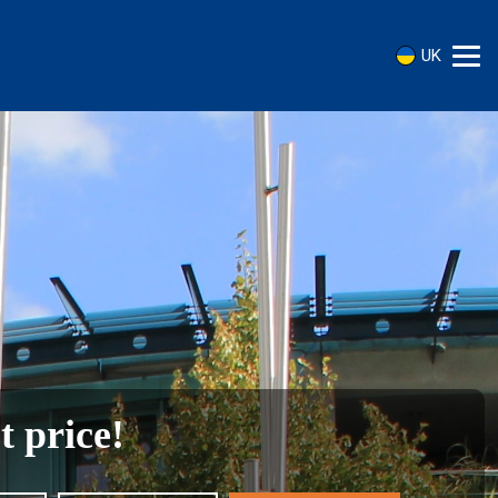
UK
t price!