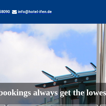
58090
info@hotel-ifen.de
bookings always get the lowes