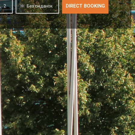
2
Без сніданок