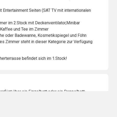
 Entertainment Seiten (SAT TV mit internationalen
mer im 2.Stock mit Deckenventilator,Minibar
ch Kaffee und Tee im Zimmer
che oder Badewanne, Kosmetikspiegel und Föhn
ies Zimmer steht in dieser Kategorie zur Verfügung
erterrasse befindet sich im 1.Stock!
erfügt über ein Einzelbett oder ein Doppelbett
Wunsch mit Balkon oder ruhiger Lage ( nach
 Entertainment Seiten (SAT TV mit internationalen