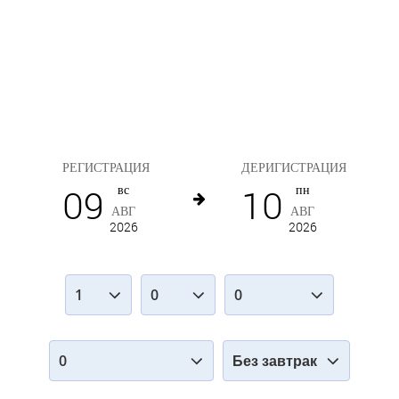
Заселение / Выселение
РЕГИСТРАЦИЯ
ДЕРИГИСТРАЦИЯ
09
10
вс
пн
АВГ
АВГ
2026
2026
Взрослые
Дети (4-17)
Младенцы (0-3)
Babys im Elternbett (0-3)
Питание