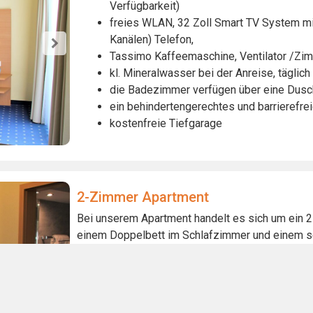
Verfügbarkeit)
freies WLAN, 32 Zoll Smart TV System mit
Kanälen) Telefon,
Tassimo Kaffeemaschine, Ventilator /Zim
kl. Mineralwasser bei der Anreise, tägli
die Badezimmer verfügen über eine Dus
ein behindertengerechtes und barrierefre
kostenfreie Tiefgarage
2-Zimmer Apartment
Bei unserem Apartment handelt es sich um ein 2
einem Doppelbett im Schlafzimmer und einem 
großes und freundliches 2-Zimmer Apartm
freies WLAN, 32 Zoll Smart TV System mit
Schlafzimmer (SAT TV mit internationalen
kleine Küche mit 2-Platten Herd, Mikrowe