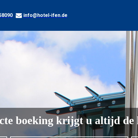
58090
info@hotel-ifen.de
te boeking krijgt u altijd de 