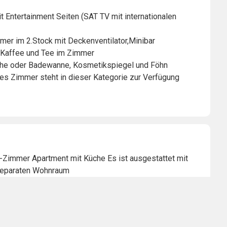
 Entertainment Seiten (SAT TV mit internationalen
mer im 2.Stock mit Deckenventilator,Minibar
ch Kaffee und Tee im Zimmer
che oder Badewanne, Kosmetikspiegel und Föhn
ies Zimmer steht in dieser Kategorie zur Verfügung
-Zimmer Apartment mit Küche Es ist ausgestattet mit
separaten Wohnraum
ent mit Dachterrasse oder Balkon, Flur
 Entertainment Seiten, 2. Flachbild Fernseher im
 Kanälen) Telefon,Minibar,
lle, Kühlschrank, Spüle, Kaffeemaschine (Tassimo),